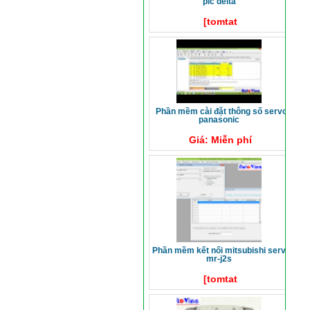
plc delta
[tomtat
phần mềm cài đặt thông số servo
panasonic
Giá: Miễn phí
phần mềm kết nối mitsubishi servo
mr-j2s
[tomtat