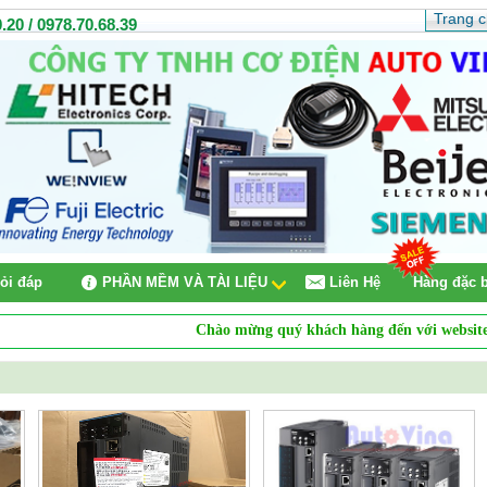
Trang 
.20 / 0978.70.68.39
ỏi đáp
PHẦN MỀM VÀ TÀI LIỆU
Liên Hệ
Hàng đặc b
Chào mừng quý khách hàng đến với website
Côn