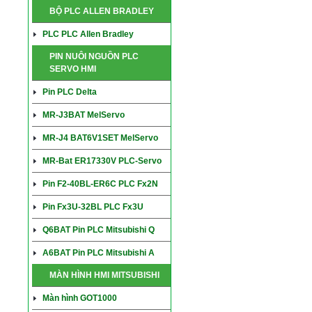
BỘ PLC ALLEN BRADLEY
PLC PLC Allen Bradley
PIN NUÔI NGUỒN PLC
SERVO HMI
Pin PLC Delta
MR-J3BAT MelServo
MR-J4 BAT6V1SET MelServo
MR-Bat ER17330V PLC-Servo
Pin F2-40BL-ER6C PLC Fx2N
Pin Fx3U-32BL PLC Fx3U
Q6BAT Pin PLC Mitsubishi Q
A6BAT Pin PLC Mitsubishi A
MÀN HÌNH HMI MITSUBISHI
Màn hình GOT1000