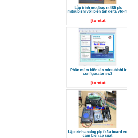
lập trình modbus rs485 plc
mitsubishi với biến tần delta vfd-m
[tomtat
phần mềm biến tần mitsubishi fr
configurator sw3
[tomtat
lập trình analog plc fx3u board với
cảm biến áp suất