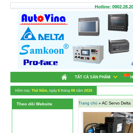
Hotline: 0902.28.20
TẤT CẢ SẢN PHẨM
H
Hôm nay:
Thứ Năm,
ngày
6
tháng
08
năm
2026
Trang chủ
»
AC Servo Delta
Theo dõi Website