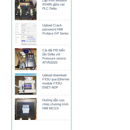
Lập trình Modbus
RS485 giữa các
PLC Delta
Upload Crack
password HMI
Proface GP Series
Cài đặt PID biến
tần Delta với
Pressure sensor
ATVN2020
Upload download
FX3U qua Ethernet
module FX3U-
ENET-ADP
Hướng dẫn sao
chép chương trình
HMI MCGS