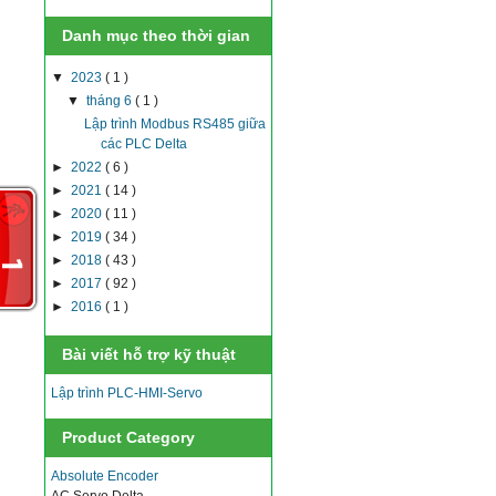
Danh mục theo thời gian
▼
2023
( 1 )
▼
tháng 6
( 1 )
Lập trình Modbus RS485 giữa
các PLC Delta
►
2022
( 6 )
►
2021
( 14 )
►
2020
( 11 )
►
2019
( 34 )
►
2018
( 43 )
►
2017
( 92 )
►
2016
( 1 )
Bài viết hỗ trợ kỹ thuật
Lập trình PLC-HMI-Servo
Product Category
Absolute Encoder
AC Servo Delta