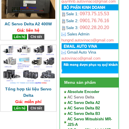
quynhnb.autovinaco@gmail.com
BỘ PHẬN KINH DOANH
0973.75.15.53
Sale 1:
0901.76.76.16
Sale 2:
AC Servo Delta A2 400W
0902.28.20.20
Sale 3:
Giá: liên hệ
Sales Admin
Liên hệ
Chi tiết
hungnd.autovinaco@gmail.com
EMAIL AUTO VINA
Gmail Auto Vina
autovinaco@gmail.com
Rất mong được phục vụ quý khách
!
Menu sản phẩm
Tổng hợp tài liệu Servo
Absolute Encoder
Delta
AC Servo Delta
Giá: miễn phí
AC Servo Delta A2
AC Servo Delta B2
Liên hệ
Chi tiết
AC Servo Delta B3
AC Servo Mitsubishi MR-
J2S-A