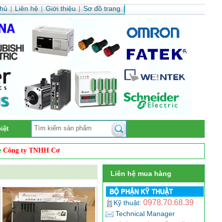
chủ
Liên hệ
Giới thiệu
Sơ đồ trang
iệt
g ty TNHH Cơ Điện Auto Vina
. Chúng tôi chuyên
phân phối, sửa chữa, k
Liên hệ mua hàng
BỘ PHẬN KỸ THUẬT
0978.70.68.39
Kỹ thuật:
Technical Manager