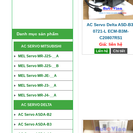
AC Servo Delta ASD-B3
0721-L ECM-B3M-
Danh mục sản phẩm
C20807RS1
Giá: liên hệ
AC SERVO MITSUBISHI
Liên hệ
Chi tiết
MEL Servo MR-J2S-__A
MEL Servo MR-J2S-__B
MEL Servo MR-JE-__A
MEL Servo MR-J3-__A
MEL Servo MR-J4-__A
AC SERVO DELTA
AC Servo ASDA-B2
AC Servo ASDA-B3