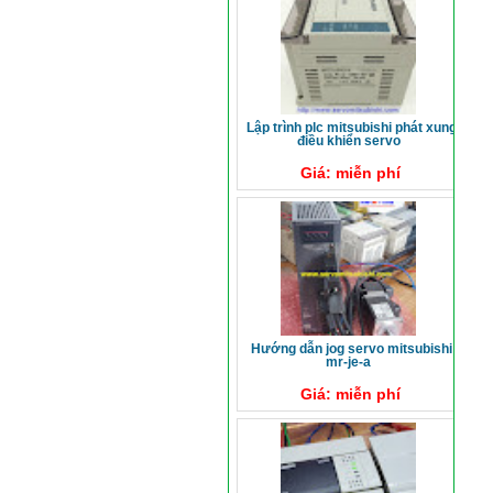
lập trình plc mitsubishi phát xung
điều khiển servo
Giá: miễn phí
hướng dẫn jog servo mitsubishi
mr-je-a
Giá: miễn phí