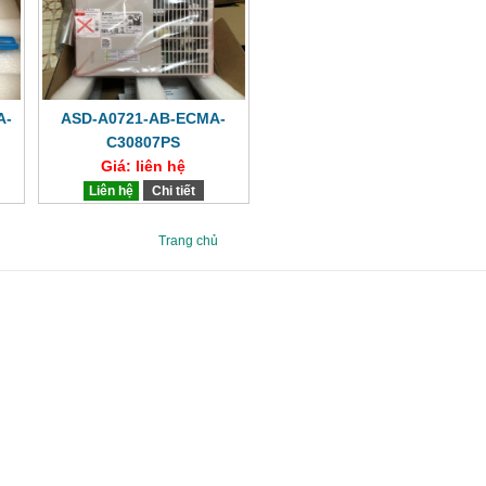
A-
ASD-A0721-AB-ECMA-
C30807PS
Giá: liên hệ
Liên hệ
Chi tiết
Trang chủ