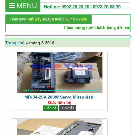
MENU
Hotline: 0902.28.20.20 / 0978.70.68.39
Hôm nay:
Thứ Bảy,
ngày
8
tháng
08
năm
2026
Chào mừng quý khách hàng đến với we
Trang chủ
»
tháng 3 2018
MR-J4-20A 200W Servo Mitsubishi
Giá: liên hệ
Liên hệ
Chi tiết