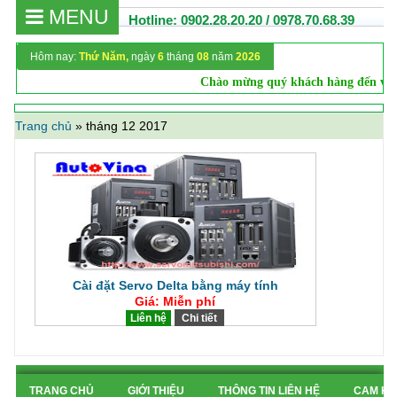
MENU
Hotline: 0902.28.20.20 / 0978.70.68.39
Hôm nay:
Thứ Năm,
ngày
6
tháng
08
năm
2026
Chào mừng quý khách hàng đến với
Trang chủ
»
tháng 12 2017
Cài đặt Servo Delta bằng máy tính
Giá: Miễn phí
Liên hệ
Chi tiết
TRANG CHỦ
GIỚI THIỆU
THÔNG TIN LIÊN HỆ
CAM KẾ