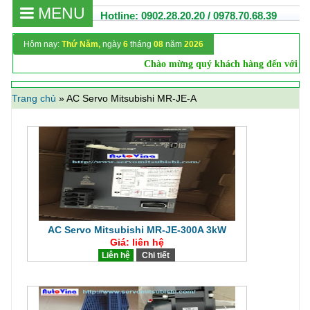
MENU
Hotline: 0902.28.20.20 / 0978.70.68.39
Hôm nay:
Thứ Năm,
ngày
6
tháng
08
năm
2026
Chào mừng quý khách hàng đến với web
Trang chủ
»
AC Servo Mitsubishi MR-JE-A
AC Servo Mitsubishi MR-JE-300A 3kW
Giá: liên hệ
Liên hệ
Chi tiết