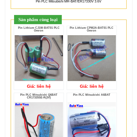
Pin PLC Mitsubishi MR-BAT/ER17330V 3.6V
Sản phẩm cùng loại
Pin Lithium CJ1W-BAT01 PLC
Pin Lithium CPM2A-BAT01 PLC
Omron
Omron
Giá: liên hệ
Giá: liên hệ
Pin PLC Mitsubishi Q6BAT
Pin PLC Mitsubishi A6BAT
CR17335SE-R(3V)