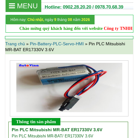
MENU
Hotline: 0902.28.20.20 / 0978.70.68.39
Hôm nay:
Chủ nhật,
ngày
9
tháng
08
năm
2026
Chào mừng quý khách hàng đến với website
Công ty TNHH Cơ 
Trang chủ
»
Pin-Battery-PLC-Servo-HMI
»
Pin PLC Mitsubishi
MR-BAT ER17330V 3.6V
Thông tin sản phẩm
Pin PLC Mitsubishi MR-BAT ER17330V 3.6V
Pin PLC Mitsubishi MR-BAT/ ER17330V 3.6V