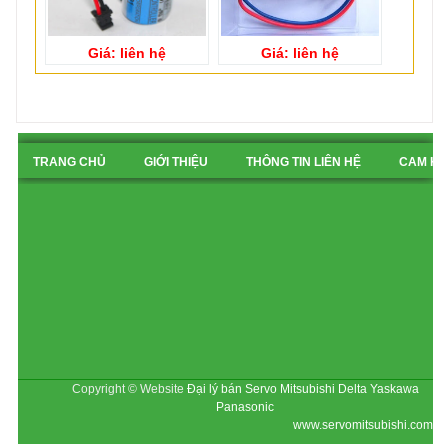
Giá: liên hệ
Giá: liên hệ
TRANG CHỦ
GIỚI THIỆU
THÔNG TIN LIÊN HỆ
CAM KẾ
BẢN ĐỒ CHỈ ĐƯỜNG
Copyright © Website
Đại lý bán Servo Mitsubishi Delta Yaskawa
Panasonic
www.servomitsubishi.com