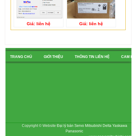
Giá: liên hệ
Giá: liên hệ
TRANG CHỦ
GIỚI THIỆU
THÔNG TIN LIÊN HỆ
CAM KẾ
BẢN ĐỒ CHỈ ĐƯỜNG
Copyright © Website
Đại lý bán Servo Mitsubishi Delta Yaskawa
Panasonic