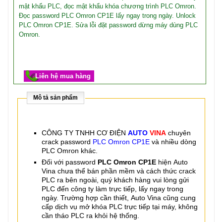
mật khẩu PLC, đọc mật khẩu khóa chương trình PLC Omron.
Đọc password PLC Omron CP1E lấy ngay trong ngày. Unlock
PLC Omron CP1E. Sửa lỗi đặt password dừng máy dùng PLC
Omron.
Liên hệ mua hàng
Mô tả sản phẩm
CÔNG TY TNHH CƠ ĐIỆN
AUTO
VINA
chuyên
crack password
PLC Omron CP1E
và nhiều dòng
PLC Omron khác.
Đối với password
PLC Omron CP1E
hiện Auto
Vina chưa thể bán phần mềm và cách thức crack
PLC ra bên ngoài, quý khách hàng vui lòng gửi
PLC đến công ty làm trực tiếp, lấy ngay trong
ngày. Trường hợp cần thiết, Auto Vina cũng cung
cấp dịch vụ mở khóa PLC trực tiếp tại máy, không
cần tháo PLC ra khỏi hệ thống.