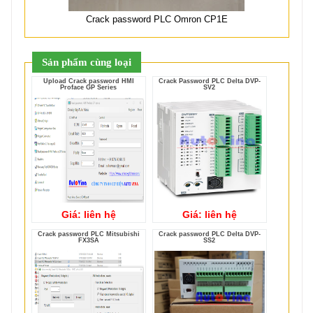
Crack password PLC Omron CP1E
Sản phẩm cùng loại
Upload Crack password HMI
Crack Password PLC Delta DVP-
Proface GP Series
SV2
Giá: liên hệ
Giá: liên hệ
Crack password PLC Mitsubishi
Crack password PLC Delta DVP-
FX3SA
SS2