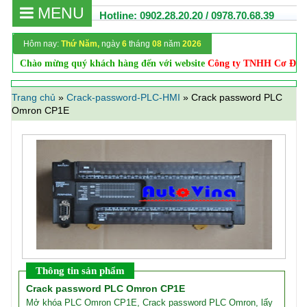
MENU
Hotline: 0902.28.20.20 / 0978.70.68.39
Hôm nay:
Thứ Năm,
ngày
6
tháng
08
năm
2026
Chào mừng quý khách hàng đến với website
Công ty TNHH Cơ Điện
Trang chủ
»
Crack-password-PLC-HMI
»
Crack password PLC
Omron CP1E
Thông tin sản phẩm
Crack password PLC Omron CP1E
Mở khóa PLC Omron CP1E, Crack password PLC Omron, lấy