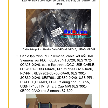
Dây kết nối và bộ chuyển đổi tín hiệu cho máy tính với biến tần
Delta
Cable bàn phím biến tần Delta VFD-M, VFD-E, VFD-B, VFD-F
Cable lập trình PLC Siemens, cable kết nối HMI
Siemens với PLC : 6ES5734-1BD20, 6ES7972-
0CA23-0XA0, cable lập trình LOGO!USB-CABLE,
6ES7901-3DB30-0XA0, 6ES7972-0CB20-0XA0,
PC-PPI , 6ES7901-0BF00-0AA0, 6ES7901-
3CB30-0XA0, 6ES7901-3DB30-0XA0, USB-PPI ,
PC-PPI+ ,PC-MPI, PC-TTY dùng cho PLC S5,
USB-TP485 HMI Smart, Cáp MPI 6ES7901-
0BF00-0AA0 cho Siemens S7-300 :