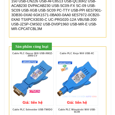
150 USB-CN226 USB-AFC8513 USB-QC30R2 USB-
ACAB230 DVPACAB230 USB-SC09-FX SC-09 USB-
SC09 USB-XGB USB-SC09 PC-TTY USB-PPI 6ES7901-
3DB30-0XA0 6GK1571-0BA00-0AA0 6ES7972-0CB20-
0XA0 TSXPCX3030-C UC-PRG020-12A VBUSB-200
USB-JZSP-CMS02 USB-DV0P1960 USB-MR-E USB-
MR-CPCATCBL3M
Sản phẩm cùng loại
Cable PLC Omron Wifi USB-XW2Z-
Cable PLC Xinje Wifi USB-XC
200S-CV
Giá: liên hệ
Giá: liên hệ
Cable PLC Schneider USB-TWIDO
Cable PLC Mitsubishi Wifi USB-
SC09