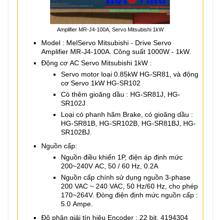
Amplifier MR-J4-100A, Servo Mitsubishi 1kW
Model : MelServo Mitsubishi - Drive Servo
Amplifier MR-J4-100A. Công suất 1000W - 1kW.
Động cơ AC Servo Mitsubishi 1kW :
Servo motor loại 0.85kW HG-SR81, và động
cơ Servo 1kW HG-SR102
Có thêm gioăng dầu : HG-SR81J, HG-
SR102J
Loại có phanh hãm Brake, có gioăng dầu :
HG-SR81B, HG-SR102B, HG-SR81BJ, HG-
SR102BJ.
Nguồn cấp:
Nguồn điều khiển 1P, điện áp định mức
200~240V AC, 50 / 60 Hz, 0.2A
Nguồn cấp chính sử dụng nguồn 3-phase
200 VAC ~ 240 VAC, 50 Hz/60 Hz, cho phép
170~264V. Đòng điện định mức nguồn cấp :
5.0 Ampe.
Độ phân giải tín hiệu Encoder : 22 bit, 4194304