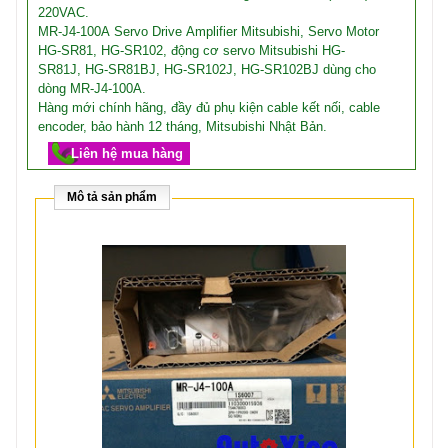
220VAC.
MR-J4-100A Servo Drive Amplifier Mitsubishi, Servo Motor
HG-SR81, HG-SR102, động cơ servo Mitsubishi HG-
SR81J, HG-SR81BJ, HG-SR102J, HG-SR102BJ dùng cho
dòng MR-J4-100A.
Hàng mới chính hãng, đầy đủ phụ kiện cable kết nối, cable
encoder, bảo hành 12 tháng, Mitsubishi Nhật Bản.
Liên hệ mua hàng
Mô tả sản phẩm