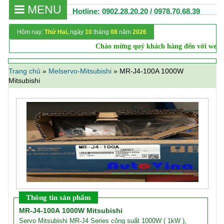
MENU
Hotline: 0902.28.20.20 / 0978.70.68.39
Hôm nay:
Thứ Hai,
ngày
10
tháng
08
năm
2026
Chào mừng quý khách hàng đến với websit
Trang chủ
»
Melservo-Mitsubishi
»
MR-J4-100A 1000W
Mitsubishi
Thông tin sản phẩm
MR-J4-100A 1000W Mitsubishi
Servo Mitsubishi MR-J4 Series công suất 1000W ( 1kW ),