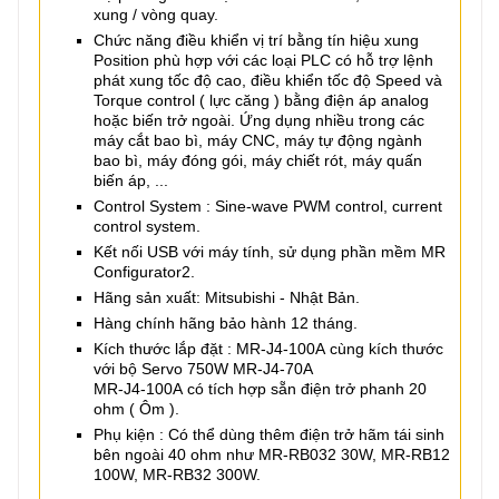
xung / vòng quay.
Chức năng điều khiển vị trí bằng tín hiệu xung
Position phù hợp với các loại PLC có hỗ trợ lệnh
phát xung tốc độ cao, điều khiển tốc độ Speed và
Torque control ( lực căng ) bằng điện áp analog
hoặc biến trở ngoài. Ứng dụng nhiều trong các
máy cắt bao bì, máy CNC, máy tự động ngành
bao bì, máy đóng gói, máy chiết rót, máy quấn
biến áp, ...
Control System : Sine-wave PWM control, current
control system.
Kết nối USB với máy tính, sử dụng phần mềm MR
Configurator2.
Hãng sản xuất: Mitsubishi - Nhật Bản.
Hàng chính hãng bảo hành 12 tháng.
Kích thước lắp đặt : MR-J4-100A cùng kích thước
với bộ Servo 750W MR-J4-70A
MR-J4-100A có tích hợp sẵn điện trở phanh 20
ohm ( Ôm ).
Phụ kiện : Có thể dùng thêm điện trở hãm tái sinh
bên ngoài 40 ohm như MR-RB032 30W, MR-RB12
100W, MR-RB32 300W.